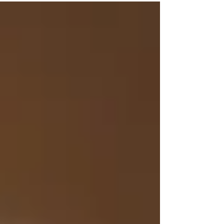
ニューのご提供になります。 8/11(祝)～
8/15(火) ランチ祝休日メニュー Notice for
Summer Holiday week (Obon Yasumi week)...