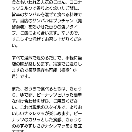
食ともいわれる人気のごはん。ココナ
ッツミルクで香りよく炊いたご飯に、
旨辛のサンバルを混ぜて食べる料理で
す。当店のサンバルはブラチャン（発
酵海老）を効かせた香りの強いタイ
プ、ご飯によく合います。辛いので、
すこしずつ混ぜてお召し上がりくださ
い。
すべて湯煎で温めるだけで、手軽に当
店の味が楽しめます。冷凍でお送りし
ますので長期保存も可能（推奨1か
月）です。
また、おうちで食べるときは、きゅう
り、ゆで卵、ピーナッツといった簡単
な付け合わせをぜひ、ご用意くださ
い。これは現地のスタイルで、よりお
いしいナシレマッが楽しめます。ピー
ナッツのカリッとした食感、きゅうり
のみずみずしさがナシレマッを引き立
てます。