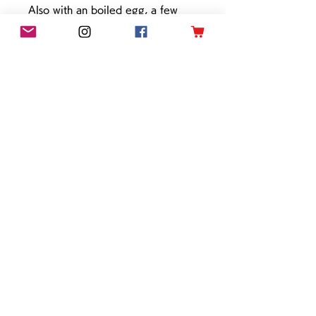
Also with an boiled egg, a few
slices of cucumber and some
peanuts, you'll be enjoying deeply
flavourful Malaysian dish at home.
Same as other product sold here,
all you need to do is to boil. As
it's dlievered frozen, it would last
as long as a month in the fridge.
Once boiled, please consume
right away.
HOME
ABOUT
［会社概要
］