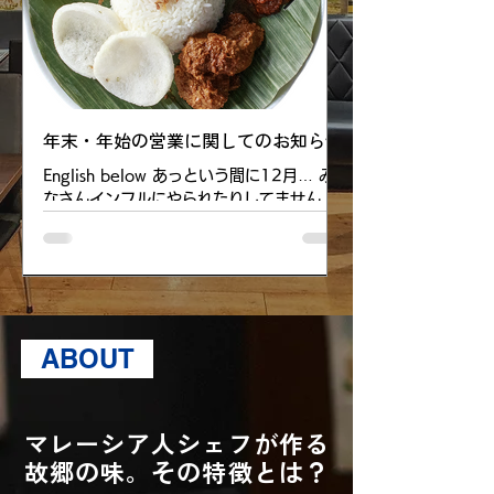
年末・年始の営業に関してのお知らせ
スタッフ募集中です！ We
new staff
English below あっという間に12月… み
なさんインフルにやられたりしてません
マレーアジアンクイ
か？ 遅くなりましたが、年末・年始の臨時
ンコピティアムでは
休業のお知らせです。 マレーアジアンクイ
スタッフを募集して
ジーン渋谷は以下の通りお休みをいただき
渋谷・日本橋馬喰町
ます。 ご迷惑をお掛けいたしますが、どう
ホール業務全般、調
ぞご了承くださいませ。 12月31日
渋谷 10:00～15:0
（水）〜1月4日（日） 年明け、また元気
22:00（シフト制
ABOUT
にみなさんとお会いできるのを楽しみにし
時間あり） 日本橋馬
ております。 よいお年をお迎えください！
～15:00（シフト制
※姉妹店 マレーカンポンコピティアム
待遇等＞ 交通費支給
（馬喰町・水道橋）は上記期間、 朝食のみ
マレーシア人シェフが作る
いあり ※研修期間
の営業 となります。ご注意ください Dear
あり <応募資格> 
故郷の味。その特徴とは？
valued customers, Hope you all are
ません。 週2日以上