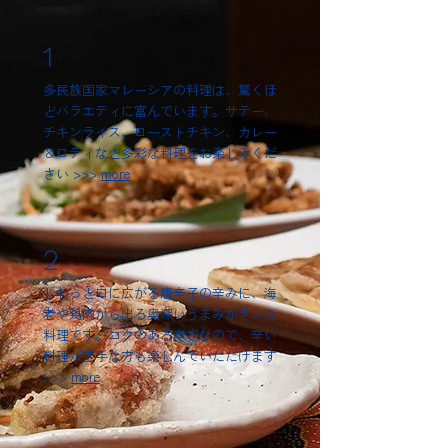
having lovely year end. This is to inform
日・勤務時間・勤務地
that Malay Asian Cuisine Shibuya will
方法＞ まずはお気軽に下
1
be closed for business over New Year's
セージ（履歴書添付
Day. Specific date as below. Dec. 31
す。 e-mail : mac
多民族国家マレーシアの料理は、驚くほ
Wed. >>> Jan. 4th Sun. Ap
時間中のお電話は対
ど
バラエティに富んでいます。サテー、
ず e-mail で ご連
チキンライス、ローストチキン、カレー
"Malay Asian Cuisi
＆ロティなど多彩な料理をお楽しみくだ
Kampung Kopitiam" 
さい >>>
more
staff to
2
じわっと口に広がる唐辛子の辛みに、
海
老や鶏肉から出る奥深いうまみがきいた
料理です。コクのある辛さなので、辛い
料理が苦手な方も楽しんでいただけます
>>>
more