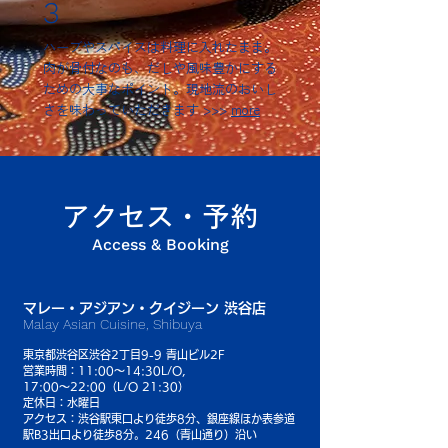
3
ハーブやスパイスは料理に入れたまま。
肉が骨付なのも、だしや
風味豊かにする
ための大事なポイント。現地流のおいし
さを味わっていただきます >>>
more
アクセス・予約
Access & Booking
マレー・アジアン・クイジーン 渋谷店
Malay Asian Cuisine, Shibuya
東京都渋谷区渋谷2丁目9-9 青山ビル2F
営業時間：11:00〜14:30L/O,
17:00〜22:00（L/O 21:30）
定休日：水曜日
アクセス：渋谷駅東口より徒歩8分、銀座線ほか表参道
駅B3出口より徒歩8分。246（青山通り）沿い