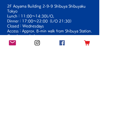
2F Aoyama Building 2-9-9 Shibuya Shibuyaku
Tokyo
Lunch：11:00〜14:30L/O,
Dinner：17:00〜22:00（L/O 21:30）
Closed：Wednesdays
Access：Approx. 8-min walk from Shibuya Station.
Google map below
03-3486-1388
TEL：
Google Ma
p
オンライン予約
(Book Online)
スタッフ募集の
お知らせ