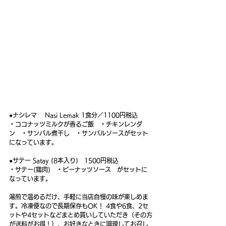
●ナシレマ 　Nasi Lemak 1食分／1100円税込
・ココナッツミルクが香るご飯　・チキンレンダ
ン　・サンバル煮干し　・サンバルソースがセット
になっています。
●サテー Satay (8本入り)　1500円税込
・サテー(鶏肉)　・ピーナッツソース　がセットに
なっています。
湯煎で温めるだけ、手軽に当店自慢の味が楽しめま
す。冷凍便なので長期保存もOK！ 4食や6食、2セ
ットや4セットなどまとめ買いしていただき（その方
が送料がお得！）、お好きなときに調理してお召し