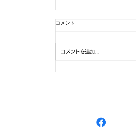
コメント
コメントを追加…
年末・年始の営業に関しての
HOME
ABOUT
［
■マレーアジア
姉妹店 マレーカンポン