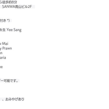
ら徒歩約8分
　SANWA青山ビル2F　
付き *）
 Yee Sang
w Mai
 Prawn
en
ria
ee
ダー可能です。
）、おみやげあり