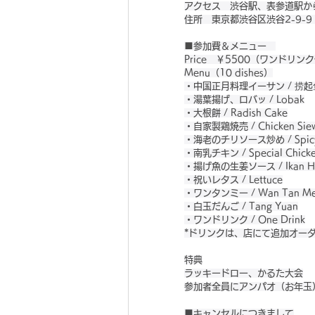
アクセス　渋谷駅、表参道駅か
住所　東京都渋谷区渋谷2-9-9
■参加費＆メニュー　
Price　￥5500（ワンドリンク
Menu（10 dishes）
・中国正月料理イーサン / 捞起鱼生
・湯葉揚げ、ロバッ / Lobak
・大根餅 / Radish Cake
・自家製鶏焼売 / Chicken Sie
・海老のチリソース炒め / Spicy
・南乳チキン / Special Chick
・揚げ魚の生姜ソース / Ikan Ha
・祝いレタス / Lettuce
・ワンタンミー / Wan Tan M
・白玉だんご / Tang Yuan
・ワンドリンク / One Drink
*ドリンクは、店にて追加オー
特典
ラッキードロー、かるた大会
参加者全員にアンパオ（お年玉
■キャンセルにつきまして