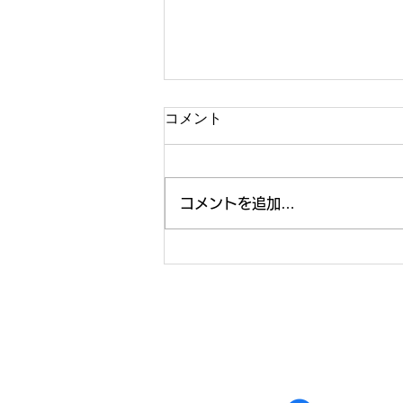
コメント
コメントを追加…
年末・年始の営業に関しての
HOME
ABOUT
［