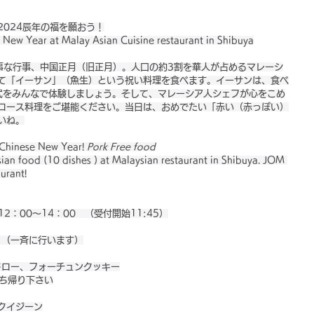
2024辰年の福を願おう！
 New Year at Malay Asian Cuisine restaurant in Shibuya
事な行事、中国正月（旧正月）。人口の約3割を華人が占めるマレーシ
て「イーサン」（魚生）という祝い料理を食べます。イーサンは、食べ
儀式をみんなで体験しましょう。そして、マレーシア人シェフが心をこめ
コース料理をご堪能ください。当日は、おめでたい「赤い（赤っぽい）
いね。
Chinese New Year! 
Pork Free food
ian food (10 dishes ) at Malaysian restaurant in Shibuya. JOM 
urant!
2：00～14：00　（受付開始11:45）
！　（一斉に行います）
ードロー、フォーチュンクッキー
持ち帰り下さい
クイジーン